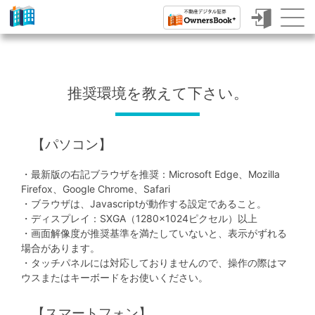
ク
ラ
ウ
推奨環境を教えて下さい。
ド
フ
【パソコン】
ァ
ン
・最新版の右記ブラウザを推奨：Microsoft Edge、Mozilla
Firefox、Google Chrome、Safari
デ
・ブラウザは、Javascriptが動作する設定であること。
ィ
・ディスプレイ：SXGA（1280×1024ピクセル）以上
・画面解像度が推奨基準を満たしていないと、表示がずれる
ン
場合があります。
・タッチパネルには対応しておりませんので、操作の際はマ
グ
ウスまたはキーボードをお使いください。
で
【スマートフォン】