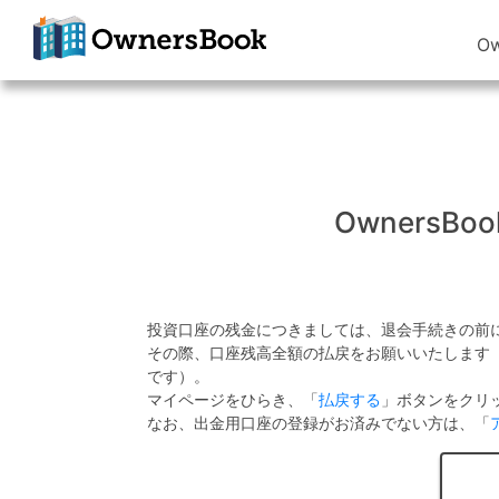
O
クラウドファン
ディングで不動
産投資
OwnersBook
Owners
投資口座の残金につきましては、退会手続きの前
その際、口座残高全額の払戻をお願いいたします
です）。
マイページをひらき、「
払戻する
」ボタンをクリ
なお、出金用口座の登録がお済みでない方は、「