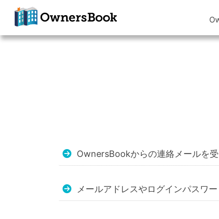
O
クラウドファン
ディングで不動
産投資
OwnersBook
OwnersBookからの連絡メール
メールアドレスやログインパスワー