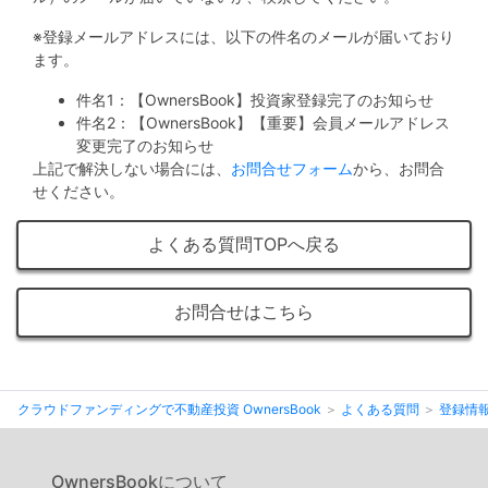
不
動
※登録メールアドレスには、以下の件名のメールが届いており
ます。
産
件名1：【OwnersBook】投資家登録完了のお知らせ
投
件名2：【OwnersBook】【重要】会員メールアドレス
資
変更完了のお知らせ
上記で解決しない場合には、
お問合せフォーム
から、お問合
OwnersBook
せください。
よくある質問TOPへ戻る
お問合せはこちら
クラウドファンディングで不動産投資 OwnersBook
よくある質問
登録情
OwnersBookについて