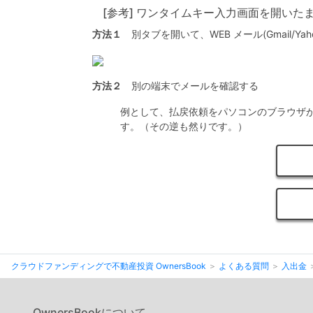
[参考] ワンタイムキー入力画面を開い
方法１
別タブを開いて、WEB メール(Gmail/Y
方法２
別の端末でメールを確認する
例として、払戻依頼をパソコンのブラウザ
す。（その逆も然りです。）
クラウドファンディングで不動産投資 OwnersBook
よくある質問
入出金
OwnersBookについて