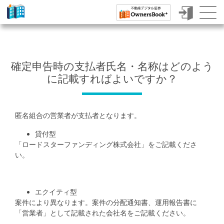
ク
ラ
ウ
確定申告時の支払者氏名・名称はどのよう
ド
に記載すればよいですか？
フ
ァ
匿名組合の営業者が支払者となります。
ン
貸付型
デ
「ロードスターファンディング株式会社」をご記載くださ
ィ
い。
ン
グ
エクイティ型
案件により異なります。案件の分配通知書、運用報告書に
で
「営業者」として記載された会社名をご記載ください。