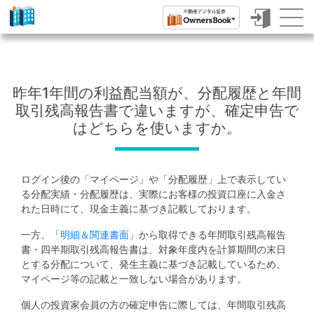
ク
ラ
ウ
昨年1年間の利益配当額が、分配履歴と年間
ド
取引残高報告書で違いますが、確定申告で
フ
はどちらを使いますか。
ァ
ン
ログイン後の「マイページ」や「分配履歴」上で表示してい
デ
る分配実績・分配履歴は、実際にお客様の投資口座に入金さ
れた日時にて、現金主義に基づき記載しております。
ィ
一方、「
明細＆関連書面
」から取得できる年間取引残高報告
ン
書・四半期取引残高報告書は、対象年度内を計算期間の末日
グ
とする分配について、発生主義に基づき記載しているため、
マイページ等の記載と一致しない場合があります。
で
個人の投資家会員の方の確定申告に際しては、年間取引残高