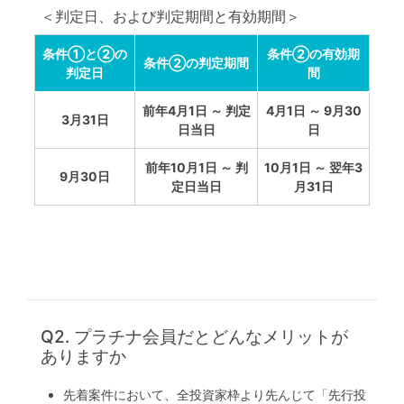
不
＜判定日、および判定期間と有効期間＞
動
産
条件①と②の
条件②の有効期
条件②の判定期間
判定日
間
投
前年4月1日 ～ 判定
4月1日 ～ 9月30
資
3月31日
日当日
日
OwnersBook
前年10月1日 ～ 判
10月1日 ～ 翌年3
9月30日
定日当日
月31日
Q2. プラチナ会員だとどんなメリットが
ありますか
先着案件において、全投資家枠より先んじて「先行投