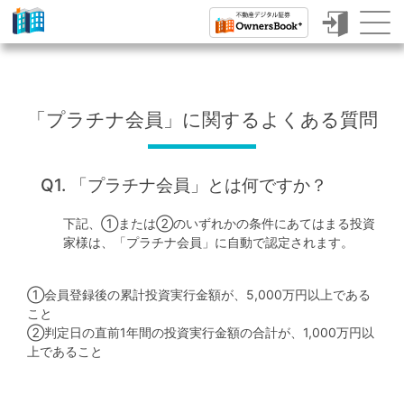
ク
ラ
ウ
「プラチナ会員」に関するよくある質問
ド
フ
Q1. 「プラチナ会員」とは何ですか？
ァ
ン
下記、①または②のいずれかの条件にあてはまる投資
家様は、「プラチナ会員」に自動で認定されます。
デ
ィ
①会員登録後の累計投資実行金額が、5,000万円以上である
ン
こと
②判定日の直前1年間の投資実行金額の合計が、1,000万円以
グ
上であること
で