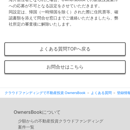
不
への応募が不可となる設定をさせていただきます。
動
同設定は、帰国（一時帰国を除く）された際に住民票等、確
産
認書類を添えて問合せ窓口までご連絡いただきましたら、弊
社所定の審査後に解除いたします。
投
資
OwnersBook
よくある質問TOPへ戻る
お問合せはこちら
クラウドファンディングで不動産投資 OwnersBook
よくある質問
登録情
OwnersBookについて
少額からの不動産投資クラウドファンディング
案件⼀覧