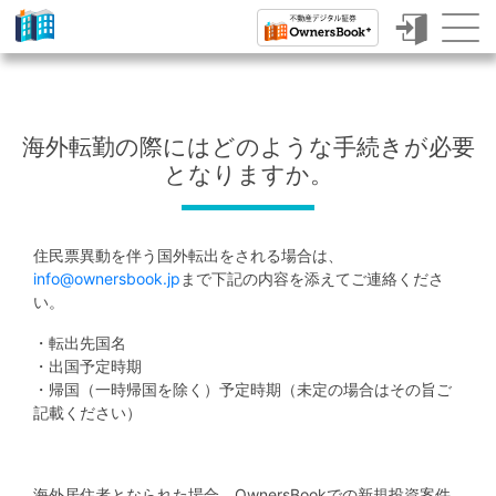
ク
ラ
ウ
海外転勤の際にはどのような手続きが必要
ド
となりますか。
フ
ァ
住民票異動を伴う国外転出をされる場合は、
ン
info@ownersbook.jp
まで下記の内容を添えてご連絡くださ
い。
デ
ィ
・転出先国名
・出国予定時期
ン
・帰国（一時帰国を除く）予定時期（未定の場合はその旨ご
記載ください）
グ
で
海外居住者となられた場合、OwnersBookでの新規投資案件