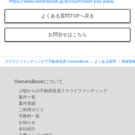
不
https://www.ownersbook.jp/account/reset-pay-pass/
動
よくある質問TOPへ戻る
産
投
お問合せはこちら
資
OwnersBook
クラウドファンディングで不動産投資 OwnersBook
よくある質問
登録情
OwnersBookについて
少額からの不動産投資クラウドファンディング
案件⼀覧
案件実績
ご利用ガイド
手数料一覧
お知らせ
会社紹介
主要メンバー紹介