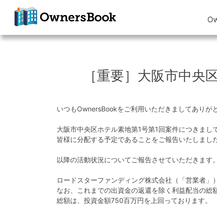
O
クラウドファン
ディングで不動
産投資
［重要］大阪市中央区
OwnersBook
いつもOwnersBookをご利用いただきましてあり
大阪市中央区ホテル素地第1号第1回案件につきまして
皆様に分配する予定であることをご報告いたしまし
以降の活動状況についてご報告させていただきます
ロードスターファンディング株式会社（「営業者」）
なお、これまでの出資金の返還を除く利益配当の総額は
総額は、投資金額750百万円を上回っております。