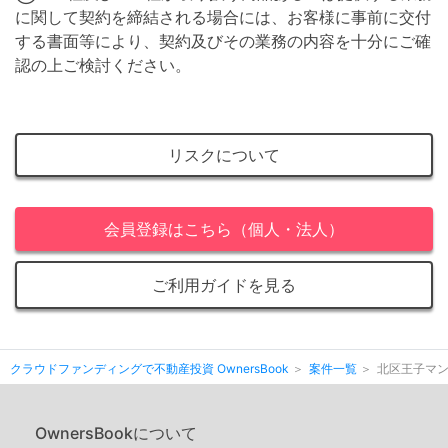
に関して契約を締結される場合には、お客様に事前に交付
する書面等により、契約及びその業務の内容を十分にご確
認の上ご検討ください。
リスクについて
会員登録はこちら（個人・法人）
ご利用ガイドを見る
クラウドファンディングで不動産投資 OwnersBook
案件一覧
北区王子マ
OwnersBookについて