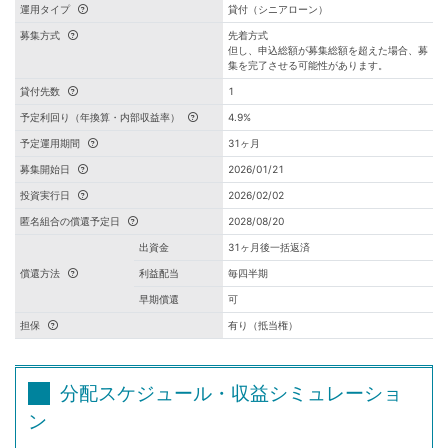
運用タイプ
貸付（シニアローン）
募集方式
先着方式
但し、申込総額が募集総額を超えた場合、募
集を完了させる可能性があります。
貸付先数
1
予定利回り（年換算・内部収益率）
4.9%
予定運用期間
31ヶ月
募集開始日
2026/01/21
投資実行日
2026/02/02
匿名組合の償還予定日
2028/08/20
出資金
31ヶ月後一括返済
償還方法
利益配当
毎四半期
早期償還
可
担保
有り（抵当権）
分配スケジュール・収益シミュレーショ
ン