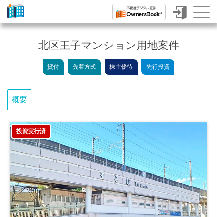
ク
ラ
北区王子マンション用地案件
ウ
貸付
先着方式
株主優待
先行投資
ド
フ
概要
ァ
ン
投資実行済
デ
ィ
ン
グ
で