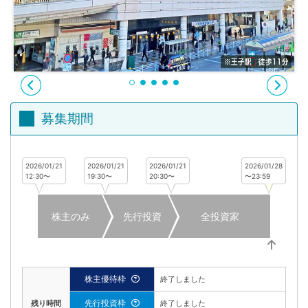
不
動
産
投
資
OwnersBook
募集期間
2026/01/21
2026/01/21
2026/01/21
2026/01/28
12:30〜
19:30〜
20:30〜
〜23:59
株主のみ
先行投資
全投資家
株主優待枠
終了しました
先行投資枠
残り時間
終了しました