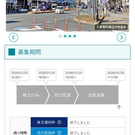
不
動
産
投
資
OwnersBook
募集期間
2026/01/20
2026/01/20
2026/01/20
2026/01/26
15:00〜
18:00〜
19:00〜
〜11:59
株主のみ
先行投資
全投資家
株主優待枠
終了しました
先行投資枠
残り時間
終了しました