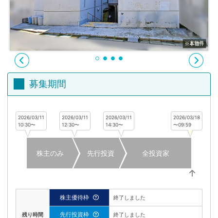
不
動
産
投
資
OwnersBook
募集期間
2026/03/11
2026/03/11
2026/03/11
2026/03/18
10:30〜
12:30〜
14:30〜
〜09:59
株主のみ
先行投資
全投資家
株主優待枠
終了しました
先行投資枠
残り時間
終了しました