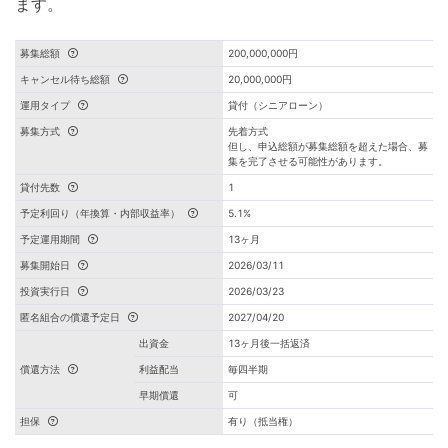
ます。
募集総額
200,000,000円
キャンセル待ち総額
20,000,000円
運用タイプ
貸付（シニアローン）
募集方式
先着方式
但し、申込総額が募集総額を超えた場合、募
集を完了させる可能性があります。
貸付先数
1
予定利回り（年換算・内部収益率）
5.1%
予定運用期間
13ヶ月
募集開始日
2026/03/11
投資実行日
2026/03/23
匿名組合の償還予定日
2027/04/20
出資金
13ヶ月後一括返済
償還方法
利益配当
毎四半期
早期償還
可
担保
有り（抵当権）