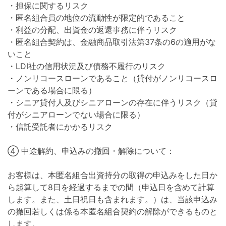
・担保に関するリスク
・匿名組合員の地位の流動性が限定的であること
・利益の分配、出資金の返還事務に伴うリスク
・匿名組合契約は、金融商品取引法第37条の6の適用がな
いこと
・LDI社の信用状況及び債務不履行のリスク
・ノンリコースローンであること（貸付がノンリコースロ
ーンである場合に限る）
・シニア貸付人及びシニアローンの存在に伴うリスク（貸
付がシニアローンでない場合に限る）
・信託受託者にかかるリスク
④ 中途解約、申込みの撤回・解除について：
お客様は、本匿名組合出資持分の取得の申込みをした日か
ら起算して8日を経過するまでの間（申込日を含めて計算
します。また、土日祝日も含まれます。）は、当該申込み
の撤回若しくは係る本匿名組合契約の解除ができるものと
します。