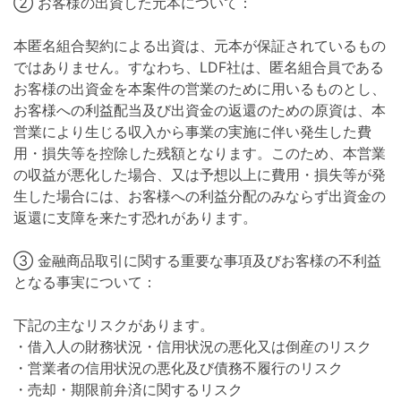
② お客様の出資した元本について：
本匿名組合契約による出資は、元本が保証されているもの
ではありません。すなわち、LDF社は、匿名組合員である
お客様の出資金を本案件の営業のために用いるものとし、
お客様への利益配当及び出資金の返還のための原資は、本
営業により生じる収入から事業の実施に伴い発生した費
用・損失等を控除した残額となります。このため、本営業
の収益が悪化した場合、又は予想以上に費用・損失等が発
生した場合には、お客様への利益分配のみならず出資金の
返還に支障を来たす恐れがあります。
③ 金融商品取引に関する重要な事項及びお客様の不利益
となる事実について：
下記の主なリスクがあります。
・借入人の財務状況・信用状況の悪化又は倒産のリスク
・営業者の信用状況の悪化及び債務不履行のリスク
・売却・期限前弁済に関するリスク