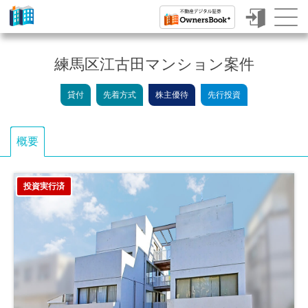
ク
ラ
練馬区江古田マンション案件
ウ
貸付
先着方式
株主優待
先行投資
ド
フ
概要
ァ
ン
投資実行済
デ
ィ
ン
グ
で