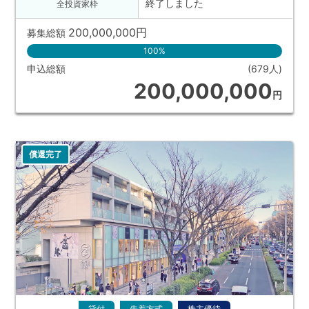
終了しました
全投資家枠
200,000,000
円
募集総額
100%
申込総額
(679人)
200,000,000
円
償還完了
貸付
先着方式
株主優待