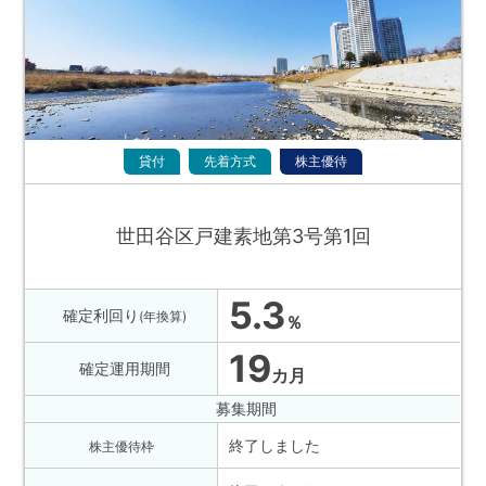
貸付
先着方式
株主優待
世田谷区戸建素地第3号第1回
5.3
確定利回り
(年換算)
％
19
確定運用期間
カ月
募集期間
終了しました
株主優待枠