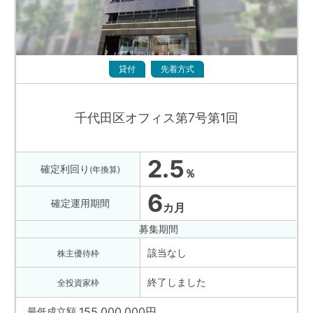
貸付
先着方式
千代田区オフィス第7号第1回
2.5
確定利回り
(年換算)
％
6
確定運用期間
カ月
募集期間
該当なし
株主優待枠
終了しました
全投資家枠
155,000,000
円
最低成立額