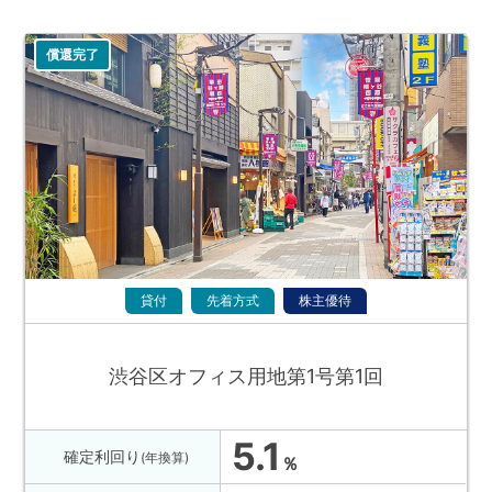
償還完了
貸付
先着方式
株主優待
渋谷区オフィス用地第1号第1回
5.1
確定利回り
(年換算)
％