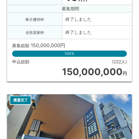
募集期間
終了しました
株主優待枠
終了しました
全投資家枠
150,000,000
円
募集総額
100%
申込総額
(222人)
150,000,000
円
償還完了