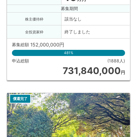
募集期間
該当なし
株主優待枠
終了しました
全投資家枠
152,000,000
円
募集総額
481%
申込総額
(1888人)
731,840,000
円
償還完了