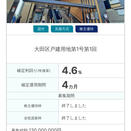
貸付
先着方式
株主優待
大田区戸建用地第1号第1回
4.6
確定利回り
(年換算)
％
4
確定運用期間
カ月
募集期間
終了しました
株主優待枠
終了しました
全投資家枠
130,000,000
円
募集総額