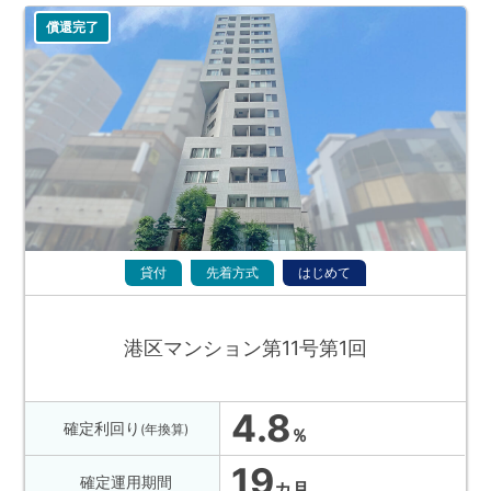
償還完了
貸付
先着方式
はじめて
港区マンション第11号第1回
4.8
確定利回り
(年換算)
％
19
確定運用期間
カ月