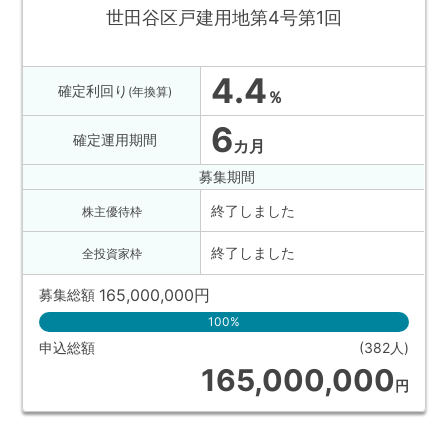
不
世田谷区戸建用地第4号第1回
動
産
4.4
確定利回り
(年換算)
投
％
資
6
確定運用期間
カ月
OwnersBook
募集期間
終了しました
株主優待枠
終了しました
全投資家枠
165,000,000
円
募集総額
100%
申込総額
(382人)
165,000,000
円