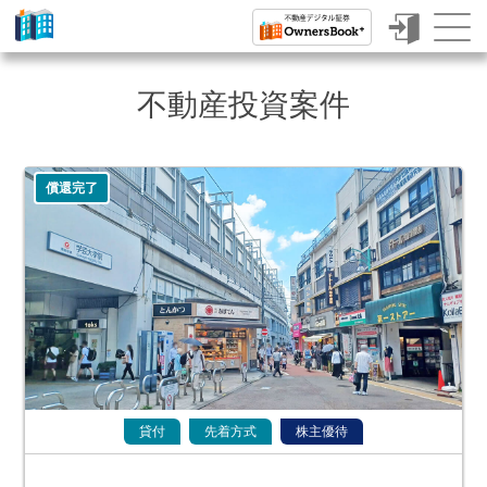
ク
ラ
不動産投資案件
ウ
ド
償還完了
フ
ァ
ン
デ
ィ
ン
グ
貸付
先着方式
株主優待
で