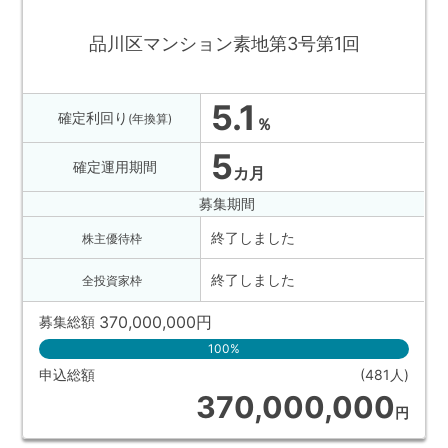
品川区マンション素地第3号第1回
5.1
確定利回り
(年換算)
％
5
確定運用期間
カ月
募集期間
終了しました
株主優待枠
終了しました
全投資家枠
370,000,000
円
募集総額
100%
申込総額
(481人)
370,000,000
円