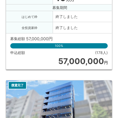
募集期間
終了しました
はじめて枠
終了しました
全投資家枠
57,000,000
円
募集総額
100%
申込総額
(178人)
57,000,000
円
償還完了