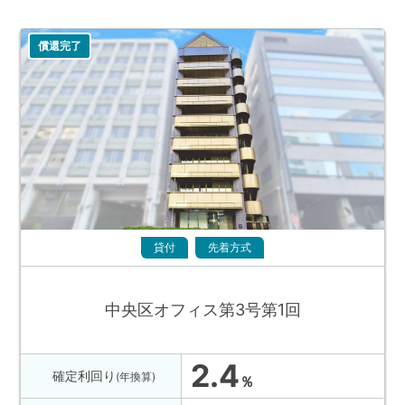
償還完了
貸付
先着方式
中央区オフィス第3号第1回
2.4
確定利回り
(年換算)
％