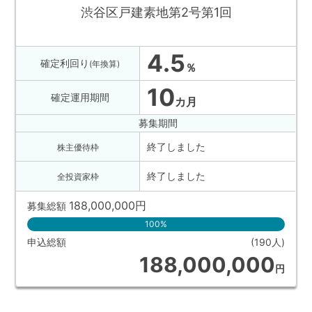
渋谷区戸建素地第2号第1回
4.5
確定利回り
(年換算)
％
10
確定運用期間
カ月
募集期間
終了しました
株主優待枠
終了しました
全投資家枠
188,000,000
円
募集総額
100%
申込総額
(190人)
188,000,000
円