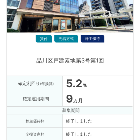
貸付
先着方式
株主優待
品川区戸建素地第3号第1回
5.2
確定利回り
(年換算)
％
9
確定運用期間
カ月
募集期間
終了しました
株主優待枠
終了しました
全投資家枠