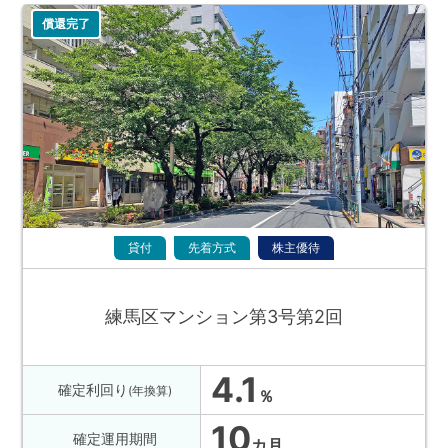
償還完了
貸付
先着方式
株主優待
練馬区マンション第3号第2回
4.1
確定利回り
(年換算)
％
10
確定運用期間
カ月