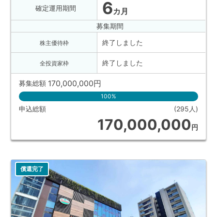
6
確定運用期間
カ月
募集期間
終了しました
株主優待枠
終了しました
全投資家枠
170,000,000
円
募集総額
100%
申込総額
(295人)
170,000,000
円
償還完了