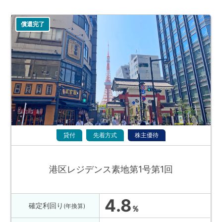
償還完了
貸付
先着方式
株主優待
港区レジデンス素地第1号第1回
4.8
確定利回り
(年換算)
％