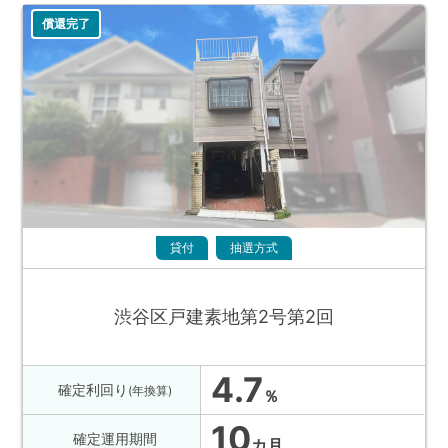
償還完了
貸付
抽選方式
渋谷区戸建素地第2号第2回
4.7
確定利回り
(年換算)
％
10
確定運用期間
カ月