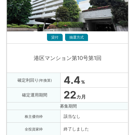
貸付
抽選方式
港区マンション第10号第1回
4.4
確定利回り
(年換算)
％
22
確定運用期間
カ月
募集期間
該当なし
株主優待枠
終了しました
全投資家枠