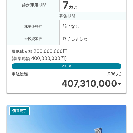
7
確定運用期間
カ月
募集期間
該当なし
株主優待枠
終了しました
全投資家枠
200,000,000
円
最低成立額
(
400,000,000
円
)
募集総額
203%
申込総額
(986人)
407,310,000
円
償還完了