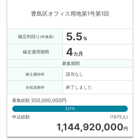
豊島区オフィス用地第1号第1回
5.5
確定利回り
(年換算)
％
4
確定運用期間
カ月
募集期間
該当なし
株主優待枠
終了しました
全投資家枠
350,000,000
円
募集総額
327%
申込総額
(1975人)
1,144,920,000
円