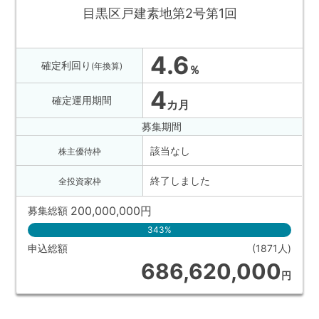
目黒区戸建素地第2号第1回
4.6
確定利回り
(年換算)
％
4
確定運用期間
カ月
募集期間
該当なし
株主優待枠
終了しました
全投資家枠
200,000,000
円
募集総額
343%
申込総額
(1871人)
686,620,000
円