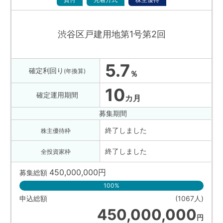
渋谷区戸建用地第1号第2回
5.7
確定利回り
(年換算)
％
10
確定運用期間
カ月
募集期間
終了しました
株主優待枠
終了しました
全投資家枠
450,000,000
円
募集総額
100%
申込総額
(1067人)
450,000,000
円