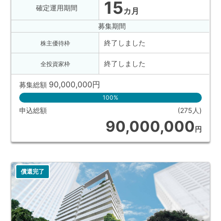
15
確定運用期間
カ月
募集期間
終了しました
株主優待枠
終了しました
全投資家枠
90,000,000
円
募集総額
100%
申込総額
(275人)
90,000,000
円
償還完了