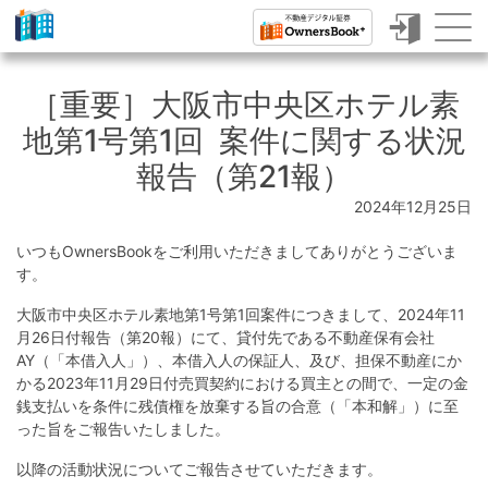
ク
ラ
［重要］大阪市中央区ホテル素
ウ
地第1号第1回 案件に関する状況
ド
報告（第21報）
フ
2024年12月25日
ァ
いつもOwnersBookをご利用いただきましてありがとうございま
ン
す。
デ
大阪市中央区ホテル素地第1号第1回案件につきまして、2024年11
ィ
月26日付報告（第20報）にて、貸付先である不動産保有会社
AY（「本借入人」）、本借入人の保証人、及び、担保不動産にか
ン
かる2023年11月29日付売買契約における買主との間で、一定の金
銭支払いを条件に残債権を放棄する旨の合意（「本和解」）に至
グ
った旨をご報告いたしました。
で
以降の活動状況についてご報告させていただきます。