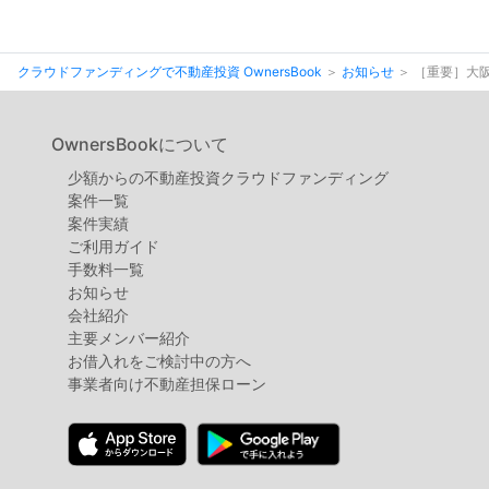
クラウドファンディングで不動産投資 OwnersBook
お知らせ
［重要］大阪
OwnersBookについて
少額からの不動産投資クラウドファンディング
案件⼀覧
案件実績
ご利用ガイド
手数料一覧
お知らせ
会社紹介
主要メンバー紹介
お借入れをご検討中の方へ
事業者向け不動産担保ローン