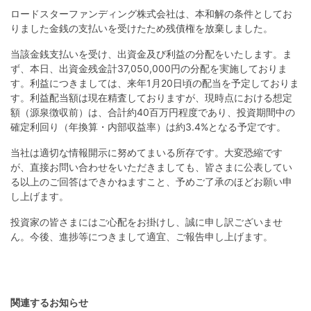
不
ロードスターファンディング株式会社は、本和解の条件としてお
動
りました金銭の支払いを受けたため残債権を放棄しました。
産
当該金銭支払いを受け、出資金及び利益の分配をいたします。ま
投
ず、本日、出資金残金計37,050,000円の分配を実施しておりま
す。利益につきましては、来年1月20日頃の配当を予定しておりま
資
す。利益配当額は現在精査しておりますが、現時点における想定
OwnersBook
額（源泉徴収前）は、合計約40百万円程度であり、投資期間中の
確定利回り（年換算・内部収益率）は約3.4%となる予定です。
当社は適切な情報開示に努めてまいる所存です。大変恐縮です
が、直接お問い合わせをいただきましても、皆さまに公表してい
る以上のご回答はできかねますこと、予めご了承のほどお願い申
し上げます。
投資家の皆さまにはご心配をお掛けし、誠に申し訳ございませ
ん。今後、進捗等につきまして適宜、ご報告申し上げます。
関連するお知らせ