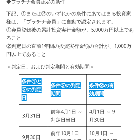
◆プラチナ会員認定の条件
下記、①または②のいずれかの条件にあてはまる投資家
様は、「プラチナ会員」に自動で認定されます。
①会員登録後の累計投資実行金額が、5,000万円以上であ
ること
②判定日の直前1年間の投資実行金額の合計が、1,000万
円以上であること
＜判定日、および判定期間と有効期間＞
条件①と
条件②の判定
条件②の有
②の判定
期間
効期間
日
前年4月1日 ～
4月1日 ～ 9
3月31日
判定日当日
月30日
前年10月1日
10月1日 ～
9月30日