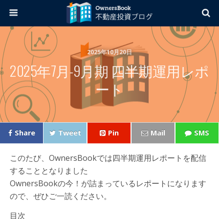
2025年10月20日
2025年7月-9月期 四半期運用レポ
ート
Share
Tweet
Pin
Mail
SMS
このたび、OwnersBookでは四半期運用レポートを配信
することとなりました
OwnersBookの今！が詰まっているレポートになります
ので、ぜひご一読ください。
目次