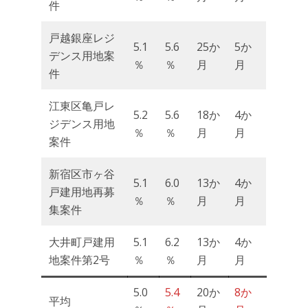
件
戸越銀座レジ
5.1
5.6
25か
5か
デンス用地案
％
％
月
月
件
江東区亀戸レ
5.2
5.6
18か
4か
ジデンス用地
％
％
月
月
案件
新宿区市ヶ谷
5.1
6.0
13か
4か
戸建用地再募
％
％
月
月
集案件
大井町戸建用
5.1
6.2
13か
4か
地案件第2号
％
％
月
月
5.0
5.4
20か
8か
平均