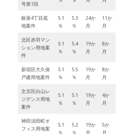
％
％
月
月
号第1回
銀座4丁目底
5.1
5.3
24か
11か
地案件
％
％
月
月
北区赤羽マン
5.1
5.4
19か
8か
ション用地案
％
％
月
月
件
新宿区大久保
5.1
5.5
19か
8か
戸建用地案件
％
％
月
月
文京区白山レ
5.1
5.1
19か
4か
ジデンス用地
％
％
月
月
案件
神田須田町オ
5.1
5.2
19か
5か
フィス用地案
％
％
月
月