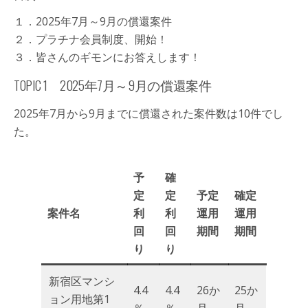
１．2025年7月～9月の償還案件
２．プラチナ会員制度、開始！
３．皆さんのギモンにお答えします！
TOPIC 1 2025年7月～9月の償還案件
2025年7月から9月までに償還された案件数は10件でし
た。
予
確
定
定
予定
確定
案件名
利
利
運用
運用
回
回
期間
期間
り
り
新宿区マンシ
4.4
4.4
26か
25か
ョン用地第1