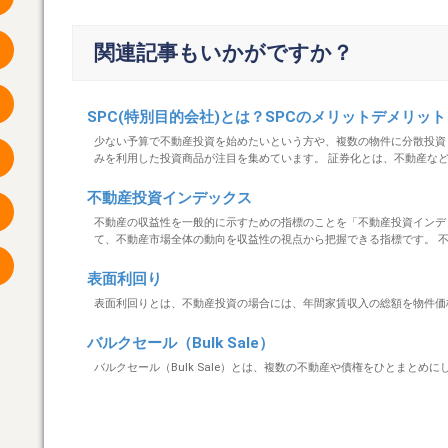
関連記事もいかがですか？
SPC(特別目的会社)とは？SPCのメリットデメリッ
少ない予算で不動産投資を始めたいという方や、複数の物件に分散投資
みを利用した投資商品が注目を集めています。 証券化とは、不動産などの大型
不動産投資インデックス
不動産の収益性を一般的に示すための指標のことを「不動産投資インデ
て、不動産市場全体の動向を収益性の視点から把握できる指標です。 不動産の
表面利回り
表面利回りとは、不動産投資の場合には、年間家賃収入の総額を物件価格
バルクセール（Bulk Sale）
バルクセール（Bulk Sale）とは、複数の不動産や債権をひとまとめに