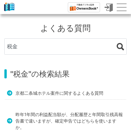
ク
ラ
よくある質問
ウ
ド
フ
ァ
ン
"税金"の検索結果
デ
ィ
京都二条城ホテル案件に関するよくある質問
ン
グ
昨年1年間の利益配当額が、分配履歴と年間取引残高報
で
告書で違いますが、確定申告ではどちらを使います
か。