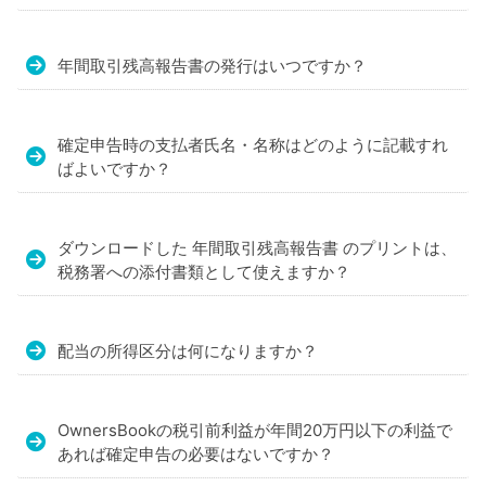
不
動
年間取引残高報告書の発行はいつですか？
産
投
資
確定申告時の支払者氏名・名称はどのように記載すれ
ばよいですか？
OwnersBook
ダウンロードした 年間取引残高報告書 のプリントは、
税務署への添付書類として使えますか？
配当の所得区分は何になりますか？
OwnersBookの税引前利益が年間20万円以下の利益で
あれば確定申告の必要はないですか？