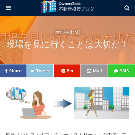
2015年6月15日
現場を見に行くことは大切だ！
Share
Tweet
Pin
Mail
SMS
映画「ウルフ・オブ・ウォールストリート」の中で、主