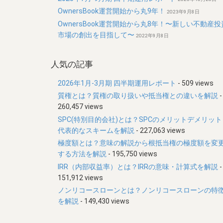
OwnersBook運営開始から丸9年！
2023年9月8日
OwnersBook運営開始から丸8年！〜新しい不動産投
市場の創出を目指して〜
2022年9月8日
人気の記事
2026年1月-3月期 四半期運用レポート
- 509 views
質権とは？質権の取り扱いや抵当権との違いを解説
-
260,457 views
SPC(特別目的会社)とは？SPCのメリットデメリット
代表的なスキームを解説
- 227,063 views
極度額とは？意味の解説から根抵当権の極度額を変
する方法を解説
- 195,750 views
IRR（内部収益率）とは？IRRの意味・計算式を解説
-
151,912 views
ノンリコースローンとは？ノンリコースローンの特
を解説
- 149,430 views