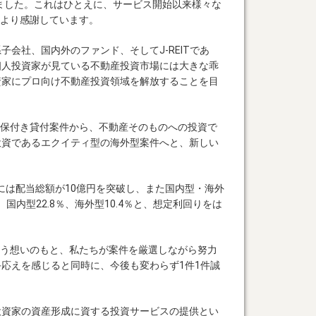
しました。これはひとえに、サービス開始以来様々な
と心より感謝しています。
会社、国内外のファンド、そしてJ-REITであ
個人投資家が見ている不動産投資市場には大きな乖
資家にプロ向け不動産投資領域を解放することを目
産担保付き貸付案件から、不動産そのものへの投資で
投資であるエクイティ型の海外型案件へと、新しい
。
月には配当総額が10億円を突破し、また国内型・海外
国内型22.8％、海外型10.4％と、想定利回りをは
という想いのもと、私たちが案件を厳選しながら努力
応えを感じると同時に、今後も変わらず1件1件誠
投資家の資産形成に資する投資サービスの提供とい