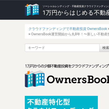
ソーシャルレンディング・不動産投資クラウドファンディング Ow
1万円からはじめる不動
クラウドファンディングで不動産投資 OwnersBook
OwnersBook運営開始から丸8年！〜新しい不
サ
検
イ
ト
内
検
索