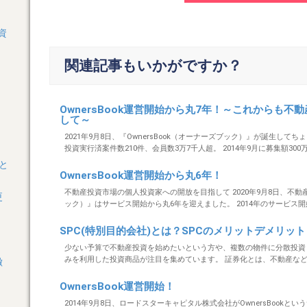
資
関連記事もいかがですか？
OwnersBook運営開始から丸7年！～これからも
して～
2021年9月8日、『OwnersBook（オーナーズブック）』が誕生して
投資実行済案件数210件、会員数3万7千人超。 2014年9月に募集額300万円..
と
OwnersBook運営開始から丸6年！
不動産投資市場の個人投資家への開放を目指して 2020年9月8日、不動産
更
ック）』はサービス開始から丸6年を迎えました。 2014年のサービス開始以降
SPC(特別目的会社)とは？SPCのメリットデメリッ
少ない予算で不動産投資を始めたいという方や、複数の物件に分散投資
みを利用した投資商品が注目を集めています。 証券化とは、不動産などの大型
徴
OwnersBook運営開始！
2014年9月8日、ロードスターキャピタル株式会社がOwnersBookとい