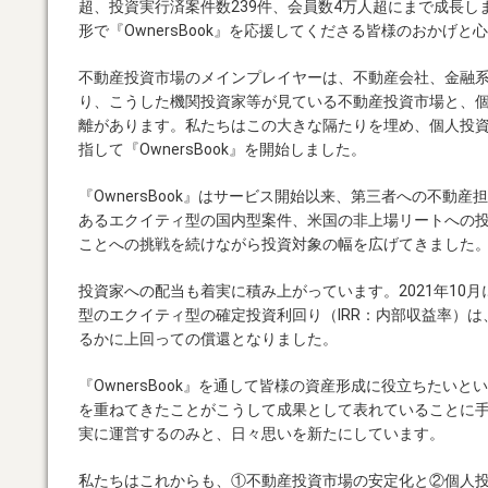
超、投資実行済案件数239件、会員数4万人超にまで成長
形で『OwnersBook』を応援してくださる皆様のおかげ
不動産投資市場のメインプレイヤーは、不動産会社、金融系子
り、こうした機関投資家等が見ている不動産投資市場と、
離があります。私たちはこの大きな隔たりを埋め、個人投
指して『OwnersBook』を開始しました。
『OwnersBook』はサービス開始以来、第三者への不動
あるエクイティ型の国内型案件、米国の非上場リートへの
ことへの挑戦を続けながら投資対象の幅を広げてきました
投資家への配当も着実に積み上がっています。2021年10
型のエクイティ型の確定投資利回り（IRR：内部収益率）は、
るかに上回っての償還となりました。
『OwnersBook』を通して皆様の資産形成に役立ちたい
を重ねてきたことがこうして成果として表れていることに手
実に運営するのみと、日々思いを新たにしています。
私たちはこれからも、①不動産投資市場の安定化と②個人