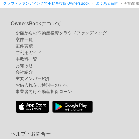
クラウドファンディングで不動産投資 OwnersBook
よくある質問
登録情
OwnersBookについて
少額からの不動産投資クラウドファンディング
案件⼀覧
案件実績
ご利用ガイド
手数料一覧
お知らせ
会社紹介
主要メンバー紹介
お借入れをご検討中の方へ
事業者向け不動産担保ローン
ヘルプ・お問合せ