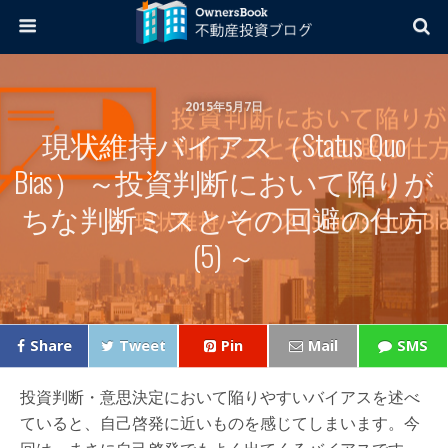
2015年5月7日
現状維持バイアス（Status Quo
Bias） ～投資判断において陥りが
ちな判断ミスとその回避の仕方
(5) ～
Share
Tweet
Pin
Mail
SMS
投資判断・意思決定において陥りやすいバイアスを述べ
ていると、自己啓発に近いものを感じてしまいます。今