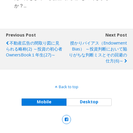
か？...
Previous Post
Next Post
不動産広告の間取り図に見
授かりバイアス（Endowment
られる略称(2) ～投資の初心者
Bias） ～投資判断において陥
OwnersBook１年生(27)～
りがちな判断ミスとその回避の
仕方(6)～
Back to top
Mobile
Desktop