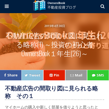
2015年4月30日
不動産広告の間取り図に見られ
る略称(1) ～投資の初心者
OwnersBook１年生(26)～
Share
Tweet
Pin
Mail
SMS
不動産広告の間取り図に見られる略
称 その１
マイホームの購入や新しく部屋を借りようと思ったと