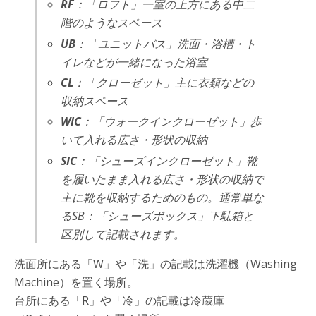
RF
：「ロフト」一室の上方にある中二
階のようなスペース
UB
：「ユニットバス」洗面・浴槽・ト
イレなどが一緒になった浴室
CL
：「クローゼット」主に衣類などの
収納スペース
WIC
：「ウォークインクローゼット」歩
いて入れる広さ・形状の収納
SIC
：「シューズインクローゼット」靴
を履いたまま入れる広さ・形状の収納で
主に靴を収納するためのもの。通常単な
るSB：「シューズボックス」下駄箱と
区別して記載されます。
洗面所にある「W」や「洗」の記載は洗濯機（Washing
Machine）を置く場所。
台所にある「R」や「冷」の記載は冷蔵庫