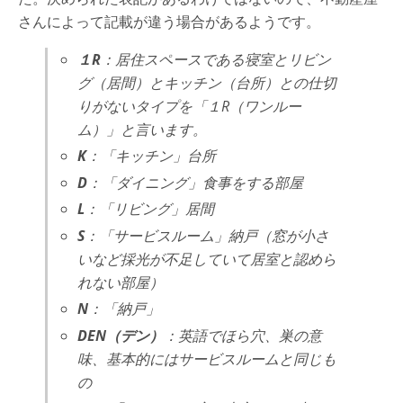
さんによって記載が違う場合があるようです。
１R
：居住スペースである寝室とリビン
グ（居間）とキッチン（台所）との仕切
りがないタイプを「１R（ワンルー
ム）」と言います。
K
：「キッチン」台所
D
：「ダイニング」食事をする部屋
L
：「リビング」居間
S
：「サービスルーム」納戸（窓が小さ
いなど採光が不足していて居室と認めら
れない部屋）
N
：「納戸」
DEN（デン）
：英語でほら穴、巣の意
味、基本的にはサービスルームと同じも
の