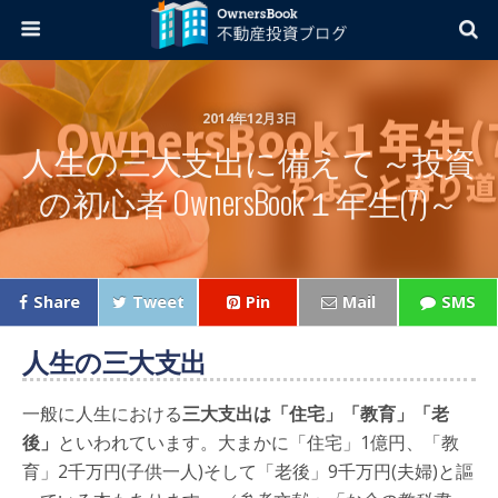
2014年12月3日
人生の三大支出に備えて ～投資
の初心者 OwnersBook１年生(7)～
Share
Tweet
Pin
Mail
SMS
人生の三大支出
一般に人生における
三大支出は「住宅」「教育」「老
後」
といわれています。大まかに「住宅」1億円、「教
育」2千万円(子供一人)そして「老後」9千万円(夫婦)と謳