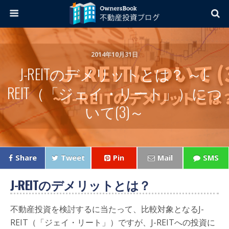
2014年10月31日
J-REITのデメリットとは？ ～J-
REIT（「ジェイ・リート」）につ
いて(3)～
Share
Tweet
Pin
Mail
SMS
J-REITのデメリットとは？
不動産投資を検討するに当たって、比較対象となるJ-
REIT（「ジェイ・リート」）ですが、J-REITへの投資に