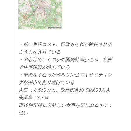
・低い生活コスト。行政もそれが維持される
よう力を入れている
・中心部でいくつかの開発計画が進み、各所
で住宅建設が進んでいる
・壁のなくなったベルリンはエキサイティン
グな都市であり続けている
人口 ：約350万人、郊外部含めて約600万人
失業率：9.7％
夜10時以降に美味しい食事を楽しめるか？：
はい