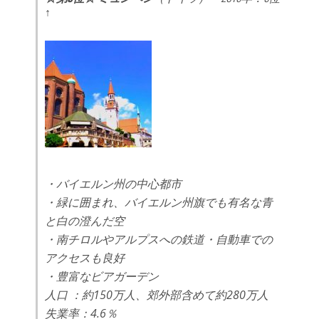
↑
・バイエルン州の中心都市
・緑に囲まれ、バイエルン州旗でも有名な青
と白の澄んだ空
・南チロルやアルプスへの鉄道・自動車での
アクセスも良好
・豊富なビアガーデン
人口 ：約150万人、郊外部含めて約280万人
失業率：4.6％