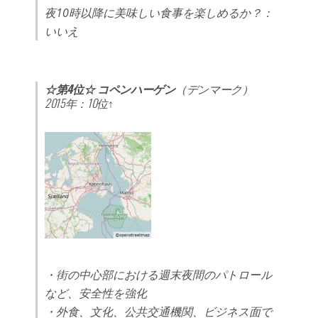
夜10時以降に美味しい食事を楽しめるか？：
いいえ
☆第4位☆ コペンハーゲン
（デンマーク）
2015年：10位↑
・街の中心部における週末夜間のパトロール
など、安全性を強化
・外食、文化、公共交通機関、ビジネス面で