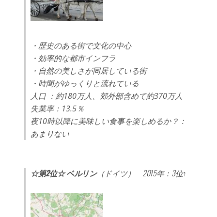
・歴史のある街で文化の中心
・効率的な都市インフラ
・自然の美しさが同居している街
・時間がゆっくりと流れている
人口 ：約180万人、郊外部含めて約370万人
失業率：13.5％
夜10時以降に美味しい食事を楽しめるか？：
あまりない
☆第2位☆ ベルリン
（ドイツ） 2015年：3位↑