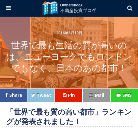
2016年8月10日
世界で最も生活の質が高いの
は、ニューヨークでもロンドン
でもなく、日本のあの都市！
Share
Tweet
Pin
Mail
SMS
「世界で最も質の高い都市」ランキン
グが発表されました！