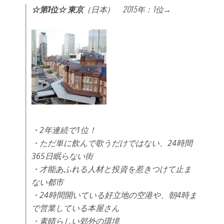
☆第1位☆ 東京
（日本） 2015年：1位→
・2年連続で1位！
・ただ単に飲んで歌うだけではない、24時間
365日眠らない街
・才能あふれる人材と投資を惹きつけて止ま
ない都市
・24時間開いている好立地の空港や、朝4時ま
で営業している本屋さん
・素晴らしい郊外の環境