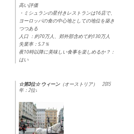
高い評価
・ミシュランの星付きレストランは16店で、
ヨーロッパの食の中心地としての地位を築き
つつある
人口 ：約70万人、郊外部含めて約130万人
失業率：5.7％
夜10時以降に美味しい食事を楽しめるか？：
はい
☆第3位☆ ウィーン
（オーストリア） 2015
年：2位↓