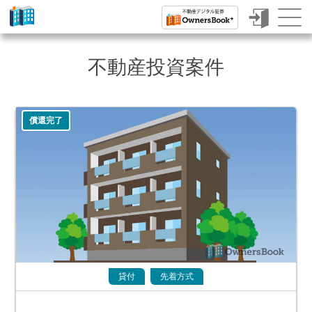
ク
ラ
不動産投資案件
ウ
ド
償還完了
フ
ァ
ン
デ
ィ
ン
グ
貸付
先着方式
で