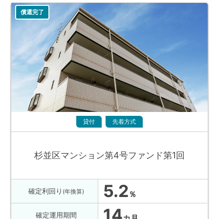
償還完了
貸付
先着方式
杉並区マンション第4号ファンド第1回
5.2
確定利回り
(年換算)
％
14
確定運用期間
カ月