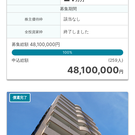
募集期間
該当なし
株主優待枠
終了しました
全投資家枠
48,100,000
円
募集総額
100%
申込総額
(259人)
48,100,000
円
償還完了