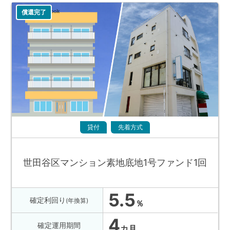
償還完了
貸付
先着方式
世田谷区マンション素地底地1号ファンド1回
5.5
確定利回り
(年換算)
％
4
確定運用期間
カ月