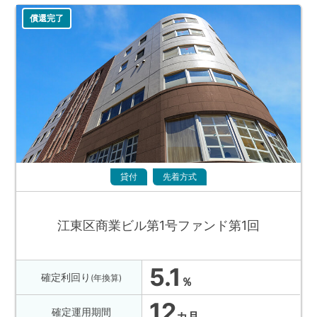
償還完了
貸付
先着方式
江東区商業ビル第1号ファンド第1回
5.1
確定利回り
(年換算)
％
12
確定運用期間
カ月