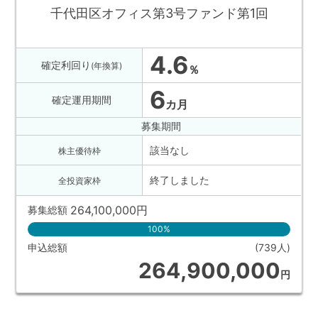
千代田区オフィス第3号ファンド第1回
4.6
確定利回り
(年換算)
％
6
確定運用期間
カ月
募集期間
該当なし
株主優待枠
終了しました
全投資家枠
264,100,000
円
募集総額
100%
申込総額
(739人)
264,900,000
円