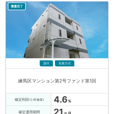
償還完了
貸付
先着方式
練馬区マンション第2号ファンド第1回
4.6
確定利回り
(年換算)
％
21
確定運用期間
カ月