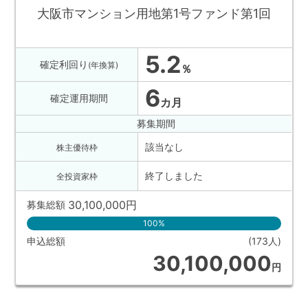
大阪市マンション用地第1号ファンド第1回
5.2
確定利回り
(年換算)
％
6
確定運用期間
カ月
募集期間
該当なし
株主優待枠
終了しました
全投資家枠
30,100,000
円
募集総額
100%
申込総額
(173人)
30,100,000
円