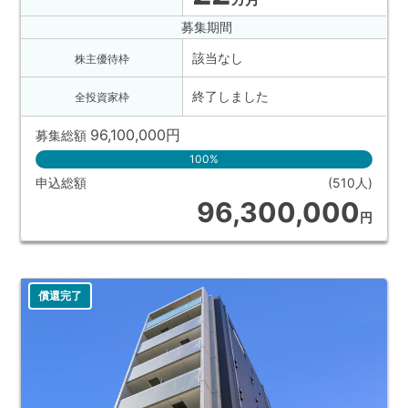
募集期間
該当なし
株主優待枠
終了しました
全投資家枠
96,100,000
円
募集総額
100%
申込総額
(510人)
96,300,000
円
償還完了