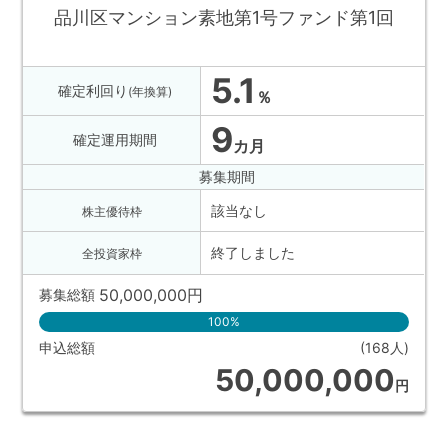
不
品川区マンション素地第1号ファンド第1回
動
産
5.1
確定利回り
(年換算)
投
％
資
9
確定運用期間
カ月
OwnersBook
募集期間
該当なし
株主優待枠
終了しました
全投資家枠
50,000,000
円
募集総額
100%
申込総額
(168人)
50,000,000
円