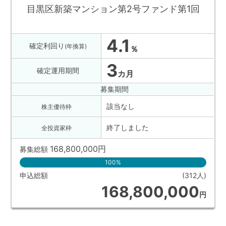
目黒区新築マンション第2号ファンド第1回
4.1
確定利回り
(年換算)
％
3
確定運用期間
カ月
募集期間
該当なし
株主優待枠
終了しました
全投資家枠
168,800,000
円
募集総額
100%
申込総額
(312人)
168,800,000
円