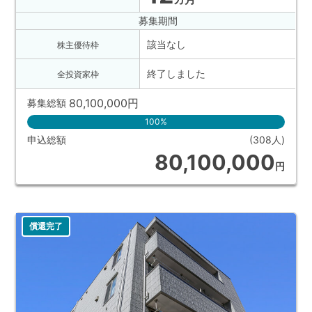
募集期間
該当なし
株主優待枠
終了しました
全投資家枠
80,100,000
円
募集総額
100%
申込総額
(308人)
80,100,000
円
償還完了