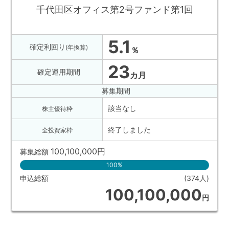
千代田区オフィス第2号ファンド第1回
5.1
確定利回り
(年換算)
％
23
確定運用期間
カ月
募集期間
該当なし
株主優待枠
終了しました
全投資家枠
100,100,000
円
募集総額
100%
申込総額
(374人)
100,100,000
円